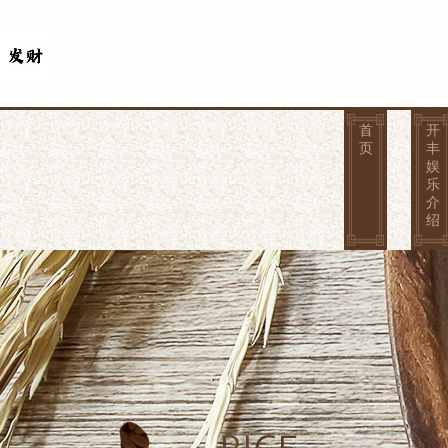
首
开
页
丰
娱
乐
介
绍