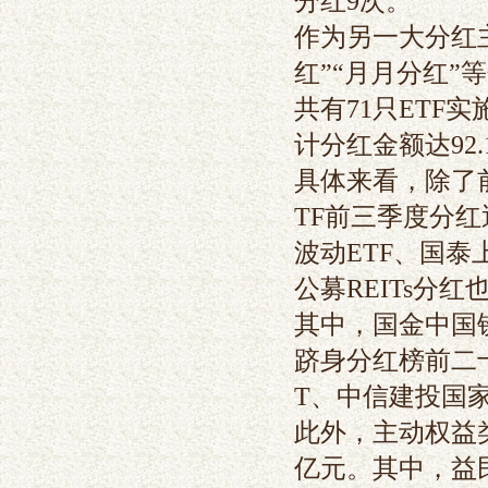
分红9次。
作为另一大分红
红”“月月分红
共有71只ETF
计分红金额达92
具体来看，除了
TF前三季度分红
波动ETF、国泰
公募REITs分
其中，国金中国铁
跻身分红榜前二十
T、中信建投国家
此外，主动权益
亿元。其中，益民